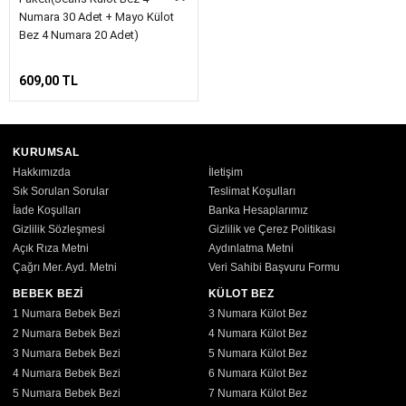
Çağrı Mer. Ayd. Metni
Veri Sahibi Başvuru Formu
BEBEK BEZİ
KÜLOT BEZ
1 Numara Bebek Bezi
3 Numara Külot Bez
2 Numara Bebek Bezi
4 Numara Külot Bez
3 Numara Bebek Bezi
5 Numara Külot Bez
4 Numara Bebek Bezi
6 Numara Külot Bez
5 Numara Bebek Bezi
7 Numara Külot Bez
6 Numara Bebek Bezi
7 Numara Bebek Bezi
ISLAK HAVLU
YÜZEY TEMİZLİK
Bebek Islak Havlu
Süper Güçlü Lifli Havlu
Yenidoğan Islak Havlu
Yer Temizlik Havlusu
Yüzey Temizlik Havlusu
Süper Mutfak Havlusu
KADIN PEDİ
YETİŞKİN BAKIM
Hijyenik Ped
Emici Külot
Günlük Ped
Hasta Bezi
Yatak Koruyucu