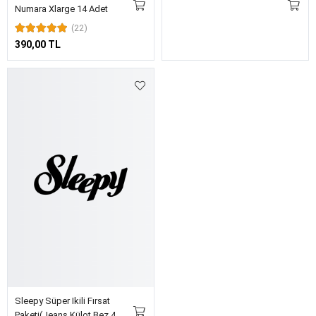
Sleepy Süper Ikili Fırsat
Paketi(Jeans Külot Bez 4
Numara 30 Adet + Mayo Külot
Bez 4 Numara 20 Adet)
609,00 TL
KURUMSAL
Hakkımızda
İletişim
Sık Sorulan Sorular
Teslimat Koşulları
İade Koşulları
Banka Hesaplarımız
Gizlilik Sözleşmesi
Gizlilik ve Çerez Politikası
Açık Rıza Metni
Aydınlatma Metni