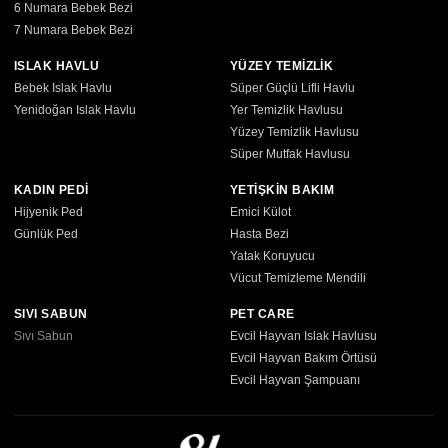
Vücut Temizleme Mendili
SIVI SABUN
PET CARE
Sıvı Sabun
Evcil Hayvan Islak Havlusu
Evcil Hayvan Bakım Örtüsü
Evcil Hayvan Şampuanı
SLEEPY CARE
KIZLAR KULÜBÜ
SINIR TANIMAYANLAR KULÜBÜ
©2026 market.sleepy.com.tr