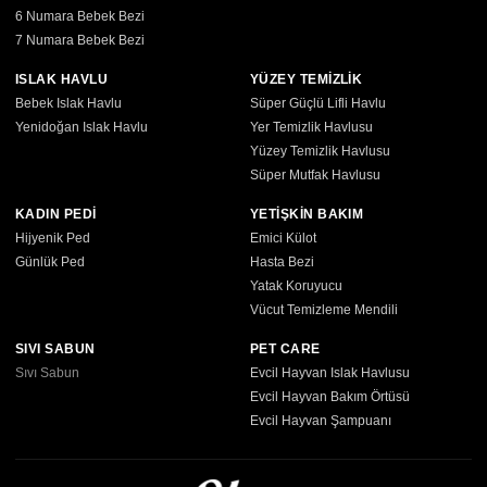
6 Numara Bebek Bezi
7 Numara Bebek Bezi
ISLAK HAVLU
YÜZEY TEMİZLİK
Bebek Islak Havlu
Süper Güçlü Lifli Havlu
Yenidoğan Islak Havlu
Yer Temizlik Havlusu
Yüzey Temizlik Havlusu
Süper Mutfak Havlusu
KADIN PEDİ
YETİŞKİN BAKIM
Hijyenik Ped
Emici Külot
Günlük Ped
Hasta Bezi
Yatak Koruyucu
Vücut Temizleme Mendili
SIVI SABUN
PET CARE
Sıvı Sabun
Evcil Hayvan Islak Havlusu
Evcil Hayvan Bakım Örtüsü
Evcil Hayvan Şampuanı