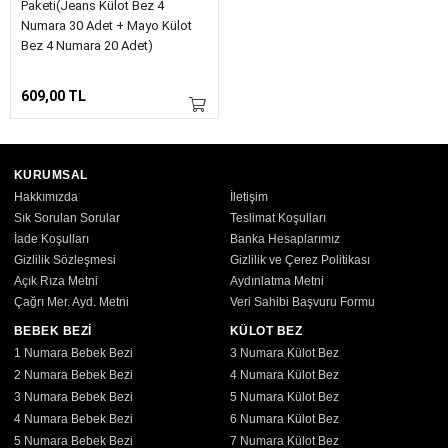
Paketi(Jeans Külot Bez 4
Numara 30 Adet + Mayo Külot
Bez 4 Numara 20 Adet)
609,00 TL
KURUMSAL
Hakkımızda
İletişim
Sık Sorulan Sorular
Teslimat Koşulları
İade Koşulları
Banka Hesaplarımız
Gizlilik Sözleşmesi
Gizlilik ve Çerez Politikası
Açık Rıza Metni
Aydınlatma Metni
Çağrı Mer. Ayd. Metni
Veri Sahibi Başvuru Formu
BEBEK BEZİ
KÜLOT BEZ
1 Numara Bebek Bezi
3 Numara Külot Bez
2 Numara Bebek Bezi
4 Numara Külot Bez
3 Numara Bebek Bezi
5 Numara Külot Bez
4 Numara Bebek Bezi
6 Numara Külot Bez
5 Numara Bebek Bezi
7 Numara Külot Bez