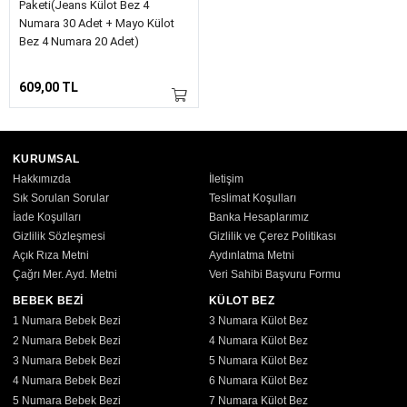
Paketi(Jeans Külot Bez 4
Numara 30 Adet + Mayo Külot
Bez 4 Numara 20 Adet)
609,00 TL
KURUMSAL
Hakkımızda
İletişim
Sık Sorulan Sorular
Teslimat Koşulları
İade Koşulları
Banka Hesaplarımız
Gizlilik Sözleşmesi
Gizlilik ve Çerez Politikası
Açık Rıza Metni
Aydınlatma Metni
Çağrı Mer. Ayd. Metni
Veri Sahibi Başvuru Formu
BEBEK BEZİ
KÜLOT BEZ
1 Numara Bebek Bezi
3 Numara Külot Bez
2 Numara Bebek Bezi
4 Numara Külot Bez
3 Numara Bebek Bezi
5 Numara Külot Bez
4 Numara Bebek Bezi
6 Numara Külot Bez
5 Numara Bebek Bezi
7 Numara Külot Bez