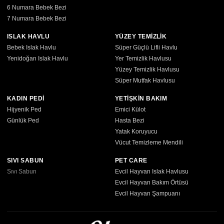
6 Numara Bebek Bezi
7 Numara Bebek Bezi
ISLAK HAVLU
YÜZEY TEMİZLİK
Bebek Islak Havlu
Süper Güçlü Lifli Havlu
Yenidoğan Islak Havlu
Yer Temizlik Havlusu
Yüzey Temizlik Havlusu
Süper Mutfak Havlusu
KADIN PEDİ
YETİŞKİN BAKIM
Hijyenik Ped
Emici Külot
Günlük Ped
Hasta Bezi
Yatak Koruyucu
Vücut Temizleme Mendili
SIVI SABUN
PET CARE
Sıvı Sabun
Evcil Hayvan Islak Havlusu
Evcil Hayvan Bakım Örtüsü
Evcil Hayvan Şampuanı