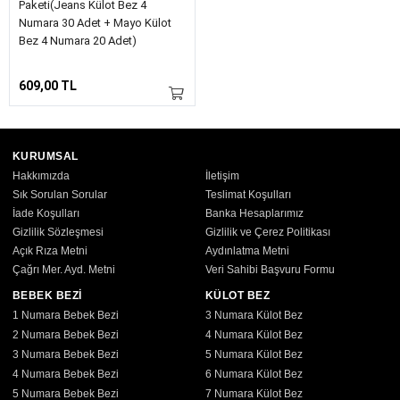
Paketi(Jeans Külot Bez 4
Numara 30 Adet + Mayo Külot
Bez 4 Numara 20 Adet)
609,00 TL
KURUMSAL
Hakkımızda
İletişim
Sık Sorulan Sorular
Teslimat Koşulları
İade Koşulları
Banka Hesaplarımız
Gizlilik Sözleşmesi
Gizlilik ve Çerez Politikası
Açık Rıza Metni
Aydınlatma Metni
Çağrı Mer. Ayd. Metni
Veri Sahibi Başvuru Formu
BEBEK BEZİ
KÜLOT BEZ
1 Numara Bebek Bezi
3 Numara Külot Bez
2 Numara Bebek Bezi
4 Numara Külot Bez
3 Numara Bebek Bezi
5 Numara Külot Bez
4 Numara Bebek Bezi
6 Numara Külot Bez
5 Numara Bebek Bezi
7 Numara Külot Bez