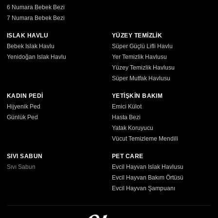
6 Numara Bebek Bezi
7 Numara Bebek Bezi
ISLAK HAVLU
YÜZEY TEMİZLİK
Bebek Islak Havlu
Süper Güçlü Lifli Havlu
Yenidoğan Islak Havlu
Yer Temizlik Havlusu
Yüzey Temizlik Havlusu
Süper Mutfak Havlusu
KADIN PEDİ
YETİŞKİN BAKIM
Hijyenik Ped
Emici Külot
Günlük Ped
Hasta Bezi
Yatak Koruyucu
Vücut Temizleme Mendili
SIVI SABUN
PET CARE
Sıvı Sabun
Evcil Hayvan Islak Havlusu
Evcil Hayvan Bakım Örtüsü
Evcil Hayvan Şampuanı