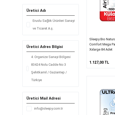
Üretici Adı
Eruslu Sağlık Ürünleri Sanayi
ve Ticaret A.ş.
Sleepy Bio Natur
Comfort Mega Pa
Üretici Adres Bilgisi
Xxlarge 84 Adet
4. Organize Sanayi Bölgesi
1.127,00 TL
83424 Nolu Cadde No:3
Şehitkamil / Gaziantep /
Türkiye
Üretici Mail Adresi
info@sleepy.com.tr