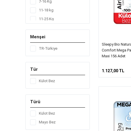
7-16 Kg
11-18 kg
11-25 Kg
15-25 kg
Menşei
20-30 kg
Sleepy Bio Natur
4-14 Kg
TR-Türkiye
Comfort Mega Pa
7-14 kg
Maxi 156 Adet
7-18 Kg
Tür
1.127,00 TL
Külot Bez
Türü
Külot Bez
Mayo Bez