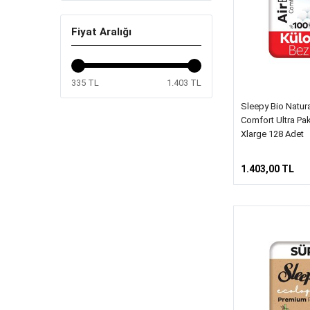
Fiyat Aralığı
335 TL
1.403 TL
Sleepy Bio Natur
Comfort Ultra Pa
Xlarge 128 Adet
1.403,00 TL