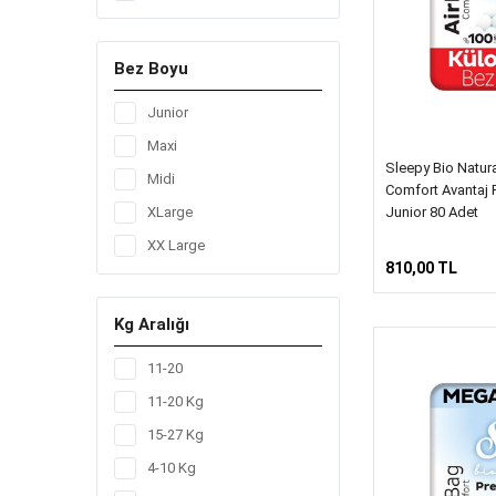
24
42
Bez Boyu
51
56
Junior
60
Maxi
Sleepy Bio Natur
64
Midi
Comfort Avantaj 
72
Junior 80 Adet
XLarge
78
XX Large
810,00 TL
80
84
Kg Aralığı
90
11-20
96
11-20 Kg
15-27 Kg
4-10 Kg