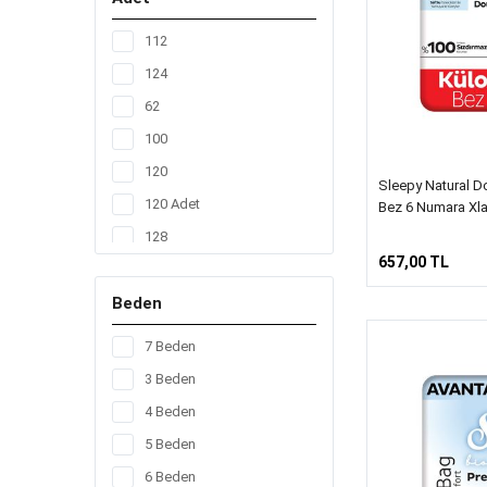
112
124
62
100
120
Sleepy Natural Do
120 Adet
Bez 6 Numara Xla
128
657,00 TL
14
Beden
156
160
7 Beden
17
3 Beden
20
4 Beden
200
5 Beden
208
6 Beden