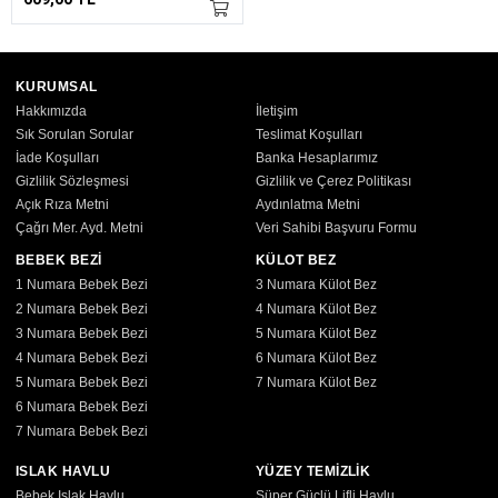
KURUMSAL
Hakkımızda
İletişim
Sık Sorulan Sorular
Teslimat Koşulları
İade Koşulları
Banka Hesaplarımız
Gizlilik Sözleşmesi
Gizlilik ve Çerez Politikası
Açık Rıza Metni
Aydınlatma Metni
Çağrı Mer. Ayd. Metni
Veri Sahibi Başvuru Formu
BEBEK BEZİ
KÜLOT BEZ
1 Numara Bebek Bezi
3 Numara Külot Bez
2 Numara Bebek Bezi
4 Numara Külot Bez
3 Numara Bebek Bezi
5 Numara Külot Bez
4 Numara Bebek Bezi
6 Numara Külot Bez
5 Numara Bebek Bezi
7 Numara Külot Bez
6 Numara Bebek Bezi
7 Numara Bebek Bezi
ISLAK HAVLU
YÜZEY TEMİZLİK
Bebek Islak Havlu
Süper Güçlü Lifli Havlu