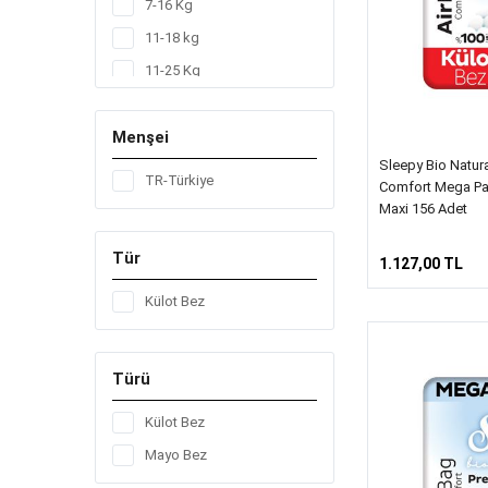
7-16 Kg
11-18 kg
11-25 Kg
15-25 kg
Menşei
20-30 kg
Sleepy Bio Natur
4-14 Kg
TR-Türkiye
Comfort Mega Pa
7-14 kg
Maxi 156 Adet
7-18 Kg
Tür
1.127,00 TL
Külot Bez
Türü
Külot Bez
Mayo Bez