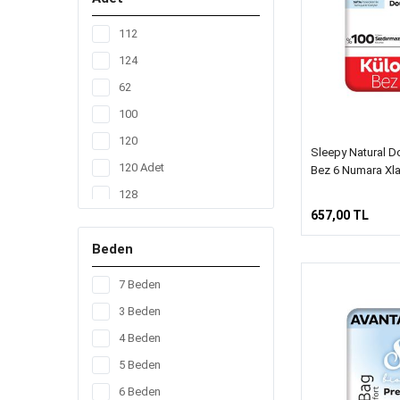
112
124
62
100
120
Sleepy Natural Do
120 Adet
Bez 6 Numara Xla
128
657,00 TL
14
Beden
156
160
7 Beden
17
3 Beden
20
4 Beden
200
5 Beden
208
6 Beden