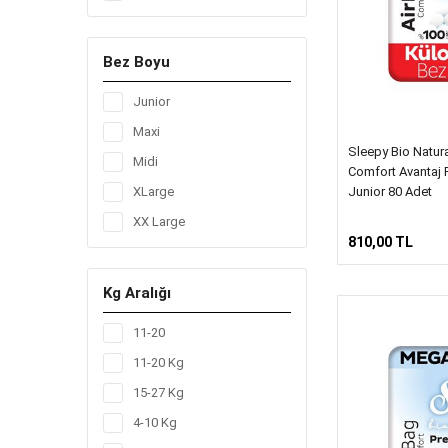
24
42
Bez Boyu
51
56
Junior
60
Maxi
Sleepy Bio Natur
64
Midi
Comfort Avantaj 
72
Junior 80 Adet
XLarge
78
XX Large
810,00 TL
80
84
Kg Aralığı
90
11-20
96
11-20 Kg
15-27 Kg
4-10 Kg