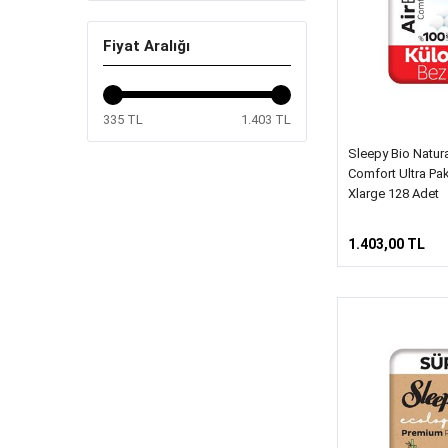
Fiyat Aralığı
335 TL
1.403 TL
Sleepy Bio Natur
Comfort Ultra Pa
Xlarge 128 Adet
1.403,00 TL