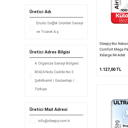
Üretici Adı
Eruslu Sağlık Ürünleri Sanayi
ve Ticaret A.ş.
Sleepy Bio Natur
Comfort Mega Pa
Üretici Adres Bilgisi
Xxlarge 84 Adet
4. Organize Sanayi Bölgesi
1.127,00 TL
83424 Nolu Cadde No:3
Şehitkamil / Gaziantep /
Türkiye
Üretici Mail Adresi
info@sleepy.com.tr