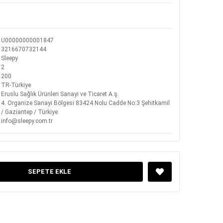
U00000000001847
3216670732144
Sleepy
2
200
TR-Türkiye
Eruslu Sağlık Ürünleri Sanayi ve Ticaret A.ş.
4. Organize Sanayi Bölgesi 83424 Nolu Cadde No:3 Şehitkamil
/ Gaziantep / Türkiye
info@sleepy.com.tr
SEPETE EKLE