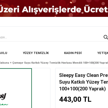
AVLU
YÜZEY TEMİZLİK
KADIN PEDİ
YETİŞ
abunu + Çamaşır Suyu Katkılı Yüzey Temizlik Havlusu Mendili 100+100(200 Yapra
Sleepy Easy Clean Pr
Suyu Katkılı Yüzey Te
100+100(200 Yaprak)
443,00 TL