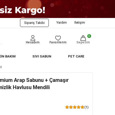
Yardım
İletişim
Sipariş Takibi
0
Hesabım
Favorilerim
Sepetim
KİN BAKIM
SIVI SABUN
PET CARE
k)
emium Arap Sabunu + Çamaşır
mizlik Havlusu Mendili
(1)