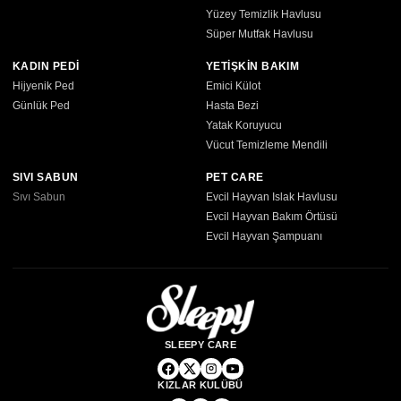
Yüzey Temizlik Havlusu
Süper Mutfak Havlusu
KADIN PEDİ
YETİŞKİN BAKIM
Hijyenik Ped
Emici Külot
Günlük Ped
Hasta Bezi
Yatak Koruyucu
Vücut Temizleme Mendili
SIVI SABUN
PET CARE
Sıvı Sabun
Evcil Hayvan Islak Havlusu
Evcil Hayvan Bakım Örtüsü
Evcil Hayvan Şampuanı
SLEEPY CARE
KIZLAR KULÜBÜ