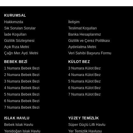
KURUMSAL
Hakkımızda
İletişim
Sık Sorulan Sorular
Teslimat Koşulları
İade Koşulları
Banka Hesaplarımız
Gizlilik Sözleşmesi
Gizlilik ve Çerez Politikası
Açık Rıza Metni
Aydınlatma Metni
Çağrı Mer. Ayd. Metni
Veri Sahibi Başvuru Formu
BEBEK BEZİ
KÜLOT BEZ
1 Numara Bebek Bezi
3 Numara Külot Bez
2 Numara Bebek Bezi
4 Numara Külot Bez
3 Numara Bebek Bezi
5 Numara Külot Bez
4 Numara Bebek Bezi
6 Numara Külot Bez
5 Numara Bebek Bezi
7 Numara Külot Bez
6 Numara Bebek Bezi
7 Numara Bebek Bezi
ISLAK HAVLU
YÜZEY TEMİZLİK
Bebek Islak Havlu
Süper Güçlü Lifli Havlu
Yenidoğan Islak Havlu
Yer Temizlik Havlusu