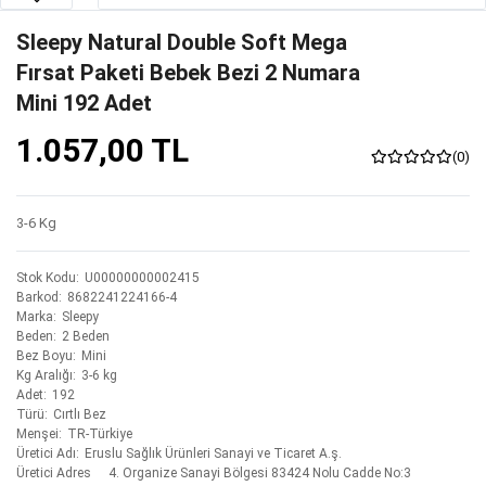
Sleepy Natural Double Soft Mega
Fırsat Paketi Bebek Bezi 2 Numara
Mini 192 Adet
1.057,00 TL
(0)
3-6 Kg
Stok Kodu
U00000000002415
Barkod
8682241224166-4
Marka
Sleepy
Beden
2 Beden
Bez Boyu
Mini
Kg Aralığı
3-6 kg
Adet
192
Türü
Cırtlı Bez
Menşei
TR-Türkiye
Üretici Adı
Eruslu Sağlık Ürünleri Sanayi ve Ticaret A.ş.
Üretici Adres
4. Organize Sanayi Bölgesi 83424 Nolu Cadde No:3