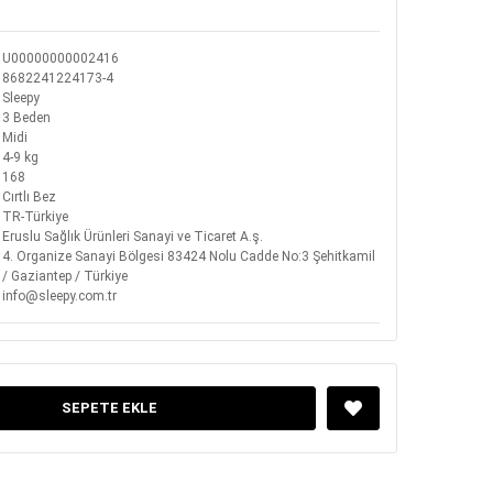
U00000000002416
8682241224173-4
Sleepy
3 Beden
Midi
4-9 kg
168
Cırtlı Bez
TR-Türkiye
Eruslu Sağlık Ürünleri Sanayi ve Ticaret A.ş.
4. Organize Sanayi Bölgesi 83424 Nolu Cadde No:3 Şehitkamil
/ Gaziantep / Türkiye
info@sleepy.com.tr
SEPETE EKLE