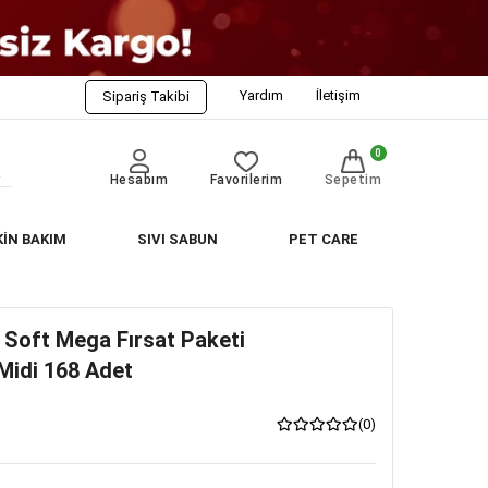
Yardım
İletişim
Sipariş Takibi
0
Hesabım
Favorilerim
Sepetim
KİN BAKIM
SIVI SABUN
PET CARE
 Soft Mega Fırsat Paketi
Midi 168 Adet
(0)