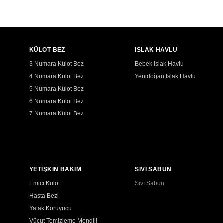
KÜLOT BEZ
ISLAK HAVLU
3 Numara Külot Bez
Bebek Islak Havlu
4 Numara Külot Bez
Yenidoğan Islak Havlu
5 Numara Külot Bez
6 Numara Külot Bez
7 Numara Külot Bez
YETİŞKİN BAKIM
SIVI SABUN
Emici Külot
Sıvı Sabun
Hasta Bezi
Yatak Koruyucu
Vücut Temizleme Mendili