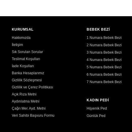
KURUMSAL
BEBEK BEZİ
Hakkımızda
1 Numara Bebek Bezi
İletişim
2 Numara Bebek Bezi
Sık Sorulan Sorular
3 Numara Bebek Bezi
Teslimat Koşulları
4 Numara Bebek Bezi
İade Koşulları
5 Numara Bebek Bezi
Banka Hesaplarımız
6 Numara Bebek Bezi
Gizlilik Sözleşmesi
7 Numara Bebek Bezi
Gizlilik ve Çerez Politikası
Açık Rıza Metni
KADIN PEDİ
Aydınlatma Metni
Çağrı Mer. Ayd. Metni
Hijyenik Ped
Veri Sahibi Başvuru Formu
Günlük Ped