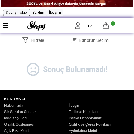
Sipariş Takibi
Yardım
İletişim
0
TR
Filtrele
Sonuç Bulunamadı!
KURUMSAL
Hakkımızda
İletişim
Sık Sorulan Sorular
Teslimat Koşulları
İade Koşulları
Banka Hesaplarımız
Gizlilik Sözleşmesi
Gizlilik ve Çerez Politikası
Açık Rıza Metni
Aydınlatma Metni