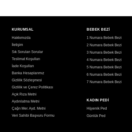
KURUMSAL
BEBEK BEZİ
Hakkımızda
1 Numara Bebek Bezi
İletişim
2 Numara Bebek Bezi
Sık Sorulan Sorular
3 Numara Bebek Bezi
Teslimat Koşulları
4 Numara Bebek Bezi
İade Koşulları
5 Numara Bebek Bezi
Banka Hesaplarımız
6 Numara Bebek Bezi
Gizlilik Sözleşmesi
7 Numara Bebek Bezi
Gizlilik ve Çerez Politikası
Açık Rıza Metni
KADIN PEDİ
Aydınlatma Metni
Çağrı Mer. Ayd. Metni
Hijyenik Ped
Veri Sahibi Başvuru Formu
Günlük Ped