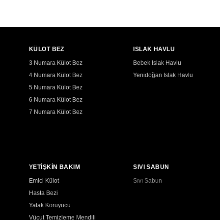
KÜLOT BEZ
ISLAK HAVLU
3 Numara Külot Bez
Bebek Islak Havlu
4 Numara Külot Bez
Yenidoğan Islak Havlu
5 Numara Külot Bez
6 Numara Külot Bez
7 Numara Külot Bez
YETİŞKİN BAKIM
SIVI SABUN
Emici Külot
Sıvı Sabun
Hasta Bezi
Yatak Koruyucu
Vücut Temizleme Mendili