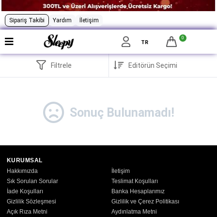
Sipariş Takibi
Yardım
İletişim
0
TR
Filtrele
Sonuç Bulunamadı!
KURUMSAL
Hakkımızda
İletişim
Sık Sorulan Sorular
Teslimat Koşulları
İade Koşulları
Banka Hesaplarımız
Gizlilik Sözleşmesi
Gizlilik ve Çerez Politikası
Açık Rıza Metni
Aydınlatma Metni