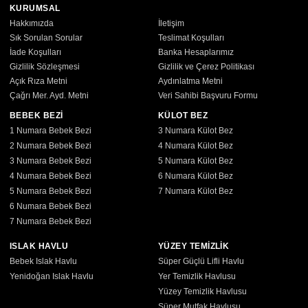
KURUMSAL
Hakkımızda
İletişim
Sık Sorulan Sorular
Teslimat Koşulları
İade Koşulları
Banka Hesaplarımız
Gizlilik Sözleşmesi
Gizlilik ve Çerez Politikası
Açık Rıza Metni
Aydınlatma Metni
Çağrı Mer. Ayd. Metni
Veri Sahibi Başvuru Formu
BEBEK BEZİ
KÜLOT BEZ
1 Numara Bebek Bezi
3 Numara Külot Bez
2 Numara Bebek Bezi
4 Numara Külot Bez
3 Numara Bebek Bezi
5 Numara Külot Bez
4 Numara Bebek Bezi
6 Numara Külot Bez
5 Numara Bebek Bezi
7 Numara Külot Bez
6 Numara Bebek Bezi
7 Numara Bebek Bezi
ISLAK HAVLU
YÜZEY TEMİZLİK
Bebek Islak Havlu
Süper Güçlü Lifli Havlu
Yenidoğan Islak Havlu
Yer Temizlik Havlusu
Yüzey Temizlik Havlusu
Süper Mutfak Havlusu