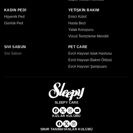
KADIN PEDİ
YETİŞKİN BAKIM
Hijyenik Ped
Emici Külot
Günlük Ped
Hasta Bezi
Yatak Koruyucu
Vücut Temizleme Mendili
SIVI SABUN
PET CARE
Sıvı Sabun
Evcil Hayvan Islak Havlusu
Evcil Hayvan Bakım Örtüsü
Evcil Hayvan Şampuanı
SLEEPY CARE
KIZLAR KULÜBÜ
SINIR TANIMAYANLAR KULÜBÜ