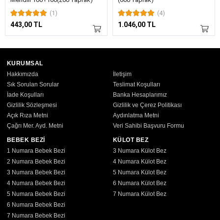
(1)
(4)
443,00 TL
1.046,00 TL
KURUMSAL
Hakkımızda
İletişim
Sık Sorulan Sorular
Teslimat Koşulları
İade Koşulları
Banka Hesaplarımız
Gizlilik Sözleşmesi
Gizlilik ve Çerez Politikası
Açık Rıza Metni
Aydınlatma Metni
Çağrı Mer. Ayd. Metni
Veri Sahibi Başvuru Formu
BEBEK BEZİ
KÜLOT BEZ
1 Numara Bebek Bezi
3 Numara Külot Bez
2 Numara Bebek Bezi
4 Numara Külot Bez
3 Numara Bebek Bezi
5 Numara Külot Bez
4 Numara Bebek Bezi
6 Numara Külot Bez
5 Numara Bebek Bezi
7 Numara Külot Bez
6 Numara Bebek Bezi
7 Numara Bebek Bezi